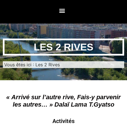
LES 2 RIVES
Vous êtes ici :
Les 2 Rives
« Arrivé sur l’autre rive, Fais-y parvenir
les autres… »
Dalaï Lama T.Gyatso
Activités