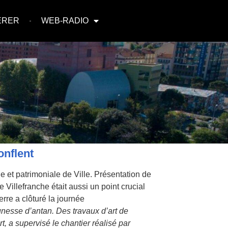
ÉRER
WEB-RADIO
onflent
e et patrimoniale de Ville. Présentation de
Villefranche était aussi un point crucial
rre a clôturé la journée
unesse d’antan. Des travaux d’art de
, a supervisé le chantier réalisé par