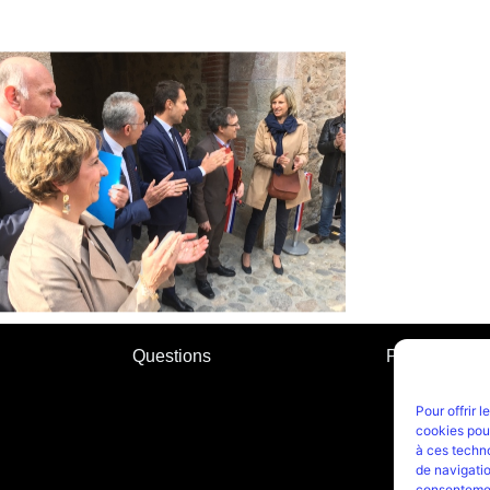
Questions
Plan du site
Pour offrir 
cookies pour
à ces techn
de navigatio
consentement