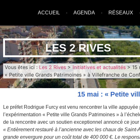
ACCUEIL
AGENDA
RÉSEAUX
LES 2 RIVES
Vous êtes ici :
Les 2 Rives
>
Initiatives et actualités
>
15 
« Petite ville Grands Patrimoines » à Villefranche de Conf
15 mai : « Petite v
Le préfet Rodrigue Furcy est venu rencontrer la ville appuyée 
l’expérimentation « Petite ville Grands Patrimoines » à l’éche
de la rencontre avec un soutien exceptionnel annoncé ce jour à
« Entièrement restauré à l’ancienne avec les chaux de Saint-A
grande envergure pour un coût total de 400 000 €. Le responsab