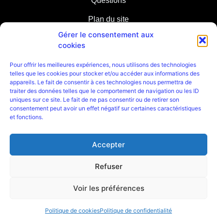
Questions
Plan du site
Gérer le consentement aux
Partenaires
cookies
Pour offrir les meilleures expériences, nous utilisons des technologies
telles que les cookies pour stocker et/ou accéder aux informations des
appareils. Le fait de consentir à ces technologies nous permettra de
traiter des données telles que le comportement de navigation ou les ID
uniques sur ce site. Le fait de ne pas consentir ou de retirer son
consentement peut avoir un effet négatif sur certaines caractéristiques
et fonctions.
Accepter
Refuser
Mentions légales
/
Politique de confidentialité
Place de la Révolution Française 66000 Perpignan
Voir les préférences
Politique de cookies
Politique de confidentialité