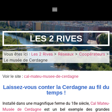
LES 2 RIVES
Vous êtes ici :
Les 2 Rives
>
Réseaux
>
Coopérateurs
>
Le musée de Cerdagne
Voir le site :
cal-mateu-musee-de-cerdagne
Laissez-vous conter la Cerdagne au fil du
temps !
Installé dans une magnifique ferme du 18e siècle,
Cal Mateu-
Musée de Cerdagne
est un bel exemple des grandes