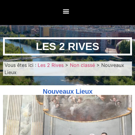
LES 2 RIVES
Vous êtes ici :
Les 2 Rives
>
Non classé
>
Nouveaux
Lieux
Nouveaux Lieux