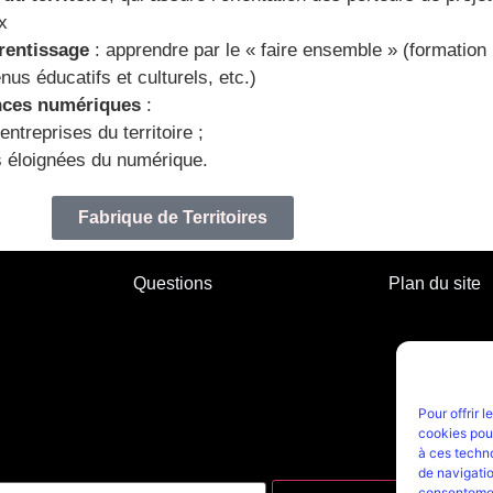
x
prentissage
: apprendre par le « faire ensemble » (formation po
us éducatifs et culturels, etc.)
nces numériques
:
treprises du territoire ;
s éloignées du numérique.
Fabrique de Territoires
Questions
Plan du site
Pour offrir 
cookies pour
à ces techn
de navigatio
consentement