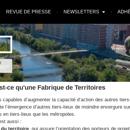
REVUE DE PRESSE
NEWSLETTERS
ADH
e
st-ce qu'une Fabrique de Territoires
s capables d’augmenter la capacité d’action des autres tiers-l
lite l’émergence d’autres tiers-lieux de moindre envergure s
s en tiers-lieux que les métropoles.
est aussi :
du territoire
, qui assure l’orientation des porteurs de proje