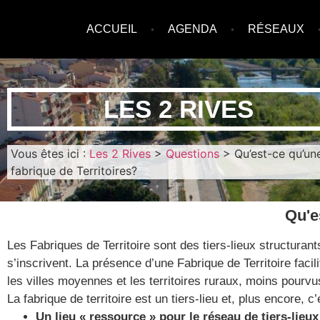
ACCUEIL
AGENDA
RÉSEAUX
LES 2 RIVES
Vous êtes ici :
Les 2 Rives
>
Questions
>
Qu’est-ce qu’un
fabrique de Territoires?
Qu'e
Les Fabriques de Territoire sont des tiers-lieux structurant
s’inscrivent. La présence d’une Fabrique de Territoire faci
les villes moyennes et les territoires ruraux, moins pourvu
La fabrique de territoire est un tiers-lieu et, plus encore, c’
Un lieu « ressource » pour le réseau de tiers-lieux 